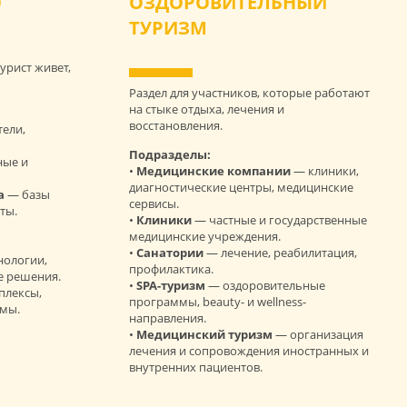
О
ОЗДОРОВИТЕЛЬНЫЙ
ТУРИЗМ
турист живет,
Раздел для участников, которые работают
на стыке отдыха, лечения и
восстановления.
тели,
Подразделы:
ные и
•
Медицинские компании
— клиники,
диагностические центры, медицинские
а
— базы
сервисы.
ты.
•
Клиники
— частные и государственные
медицинские учреждения.
•
Санатории
— лечение, реабилитация,
нологии,
профилактика.
е решения.
•
SPA-туризм
— оздоровительные
плексы,
программы, beauty- и wellness-
ммы.
направления.
•
Медицинский туризм
— организация
лечения и сопровождения иностранных и
внутренних пациентов.