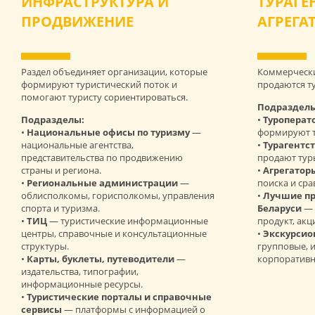
ИНФРАСТРУКТУРА И
ТУРАГЕ
ПРОДВИЖЕНИЕ
АГРЕГА
Раздел объединяет организации, которые
Коммерчески
формируют туристический поток и
продаются т
помогают туристу сориентироваться.
Подразделы
Подразделы:
•
Туроперат
•
Национальные офисы по туризму
—
формируют 
национальные агентства,
•
Турагентс
представительства по продвижению
продают тур
страны и региона.
•
Агрегаторы
•
Региональные администрации
—
поиска и сра
облисполкомы, горисполкомы, управления
•
Лучшие пр
спорта и туризма.
Беларуси
— 
•
ТИЦ
— туристические информационные
продукт, акц
центры, справочные и консультационные
•
Экскурси
структуры.
групповые, 
•
Карты, буклеты, путеводители
—
корпоративн
издательства, типографии,
информационные ресурсы.
•
Туристические порталы и справочные
сервисы
— платформы с информацией о