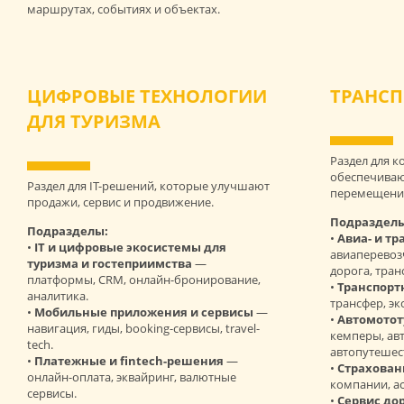
маршрутах, событиях и объектах.
ЦИФРОВЫЕ ТЕХНОЛОГИИ
ТРАНСП
ДЛЯ ТУРИЗМА
Раздел для 
обеспечиваю
Раздел для IT-решений, которые улучшают
перемещени
продажи, сервис и продвижение.
Подразделы
Подразделы:
•
Авиа- и т
•
IT и цифровые экосистемы для
авиаперевоз
туризма и гостеприимства
—
дорога, тран
платформы, CRM, онлайн-бронирование,
•
Транспорт
аналитика.
трансфер, эк
•
Мобильные приложения и сервисы
—
•
Автомотот
навигация, гиды, booking-сервисы, travel-
кемперы, ав
tech.
автопутешес
•
Платежные и fintech-решения
—
•
Страхован
онлайн-оплата, эквайринг, валютные
компании, ас
сервисы.
•
Сервис до