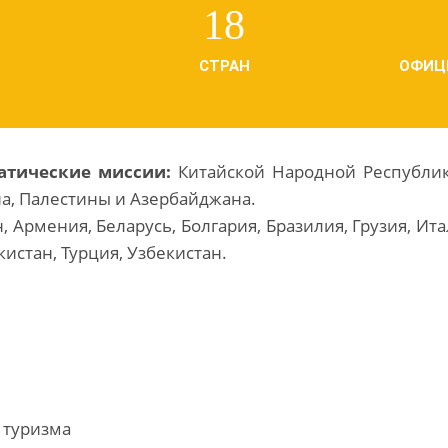
18
СТРАН
ОФИЦ
атические миссии:
Китайской Народной Республики
на, Палестины и Азербайджана.
 Армения, Беларусь, Болгария, Бразилия, Грузия, Итал
кистан, Турция, Узбекистан.
 туризма