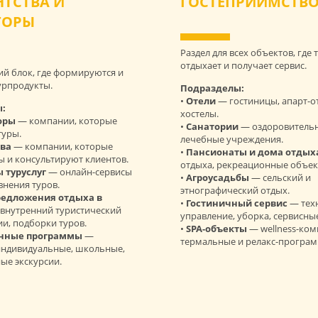
НТСТВА И
ГОСТЕПРИИМСТВ
ТОРЫ
Раздел для всех объектов, где 
отдыхает и получает сервис.
й блок, где формируются и
урпродукты.
Подразделы:
•
Отели
— гостиницы, апарт-о
:
хостелы.
оры
— компании, которые
•
Санатории
— оздоровитель
туры.
лечебные учреждения.
тва
— компании, которые
•
Пансионаты и дома отдых
ы и консультируют клиентов.
отдыха, рекреационные объек
 туруслуг
— онлайн-сервисы
•
Агроусадьбы
— сельский и
внения туров.
этнографический отдых.
едложения отдыха в
•
Гостиничный сервис
— тех
внутренний туристический
управление, уборка, сервисны
ии, подборки туров.
•
SPA-объекты
— wellness-ком
онные программы
—
термальные и релакс-програ
индивидуальные, школьные,
ые экскурсии.