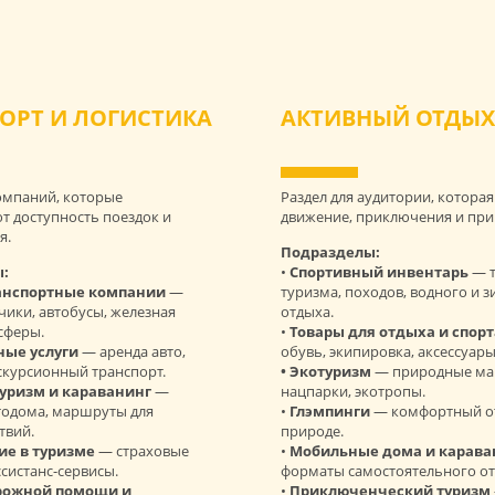
ОРТ И ЛОГИСТИКА
АКТИВНЫЙ ОТДЫ
компаний, которые
Раздел для аудитории, котора
т доступность поездок и
движение, приключения и при
я.
Подразделы:
:
•
Спортивный инвентарь
— т
ранспортные компании
—
туризма, походов, водного и 
чики, автобусы, железная
отдыха.
сферы.
•
Товары для отдыха и спорт
ные услуги
— аренда авто,
обувь, экипировка, аксессуары
скурсионный транспорт.
• Экотуризм
— природные ма
уризм и караванинг
—
нацпарки, экотропы.
тодома, маршруты для
•
Глэмпинги
— комфортный о
твий.
природе.
ие в туризме
— страховые
•
Мобильные дома и карава
систанс-сервисы.
форматы самостоятельного от
рожной помощи и
•
Приключенческий туризм