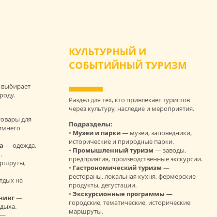
Х
КУЛЬТУРНЫЙ И
СОБЫТИЙНЫЙ ТУРИЗМ
я выбирает
роду.
Раздел для тех, кто привлекает туристов
через культуру, наследие и мероприятия.
овары для
Подразделы:
зимнего
•
Музеи и парки
— музеи, заповедники,
исторические и природные парки.
а
— одежда,
•
Промышленный туризм
— заводы,
.
предприятия, производственные экскурсии.
ршруты,
•
Гастрономический туризм
—
рестораны, локальная кухня, фермерские
тдых на
продукты, дегустации.
•
Экскурсионные программы
—
нинг
—
городские, тематические, исторические
дыха.
маршруты.
—